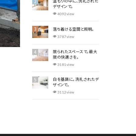
温もりの中に、洗礼された
デザインで。
4092view
落ち着ける空間と照明。
3787view
​限られたスペースで。最大
限の快適さを。
3181view
白を基調に。洗礼されたデ
ザインで。
3112view