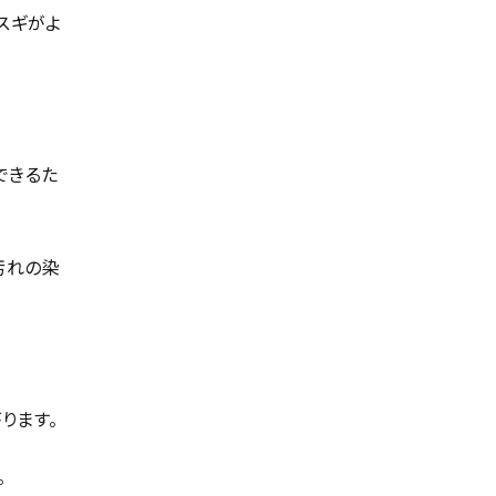
スギがよ
できるた
汚れの染
ります。
。