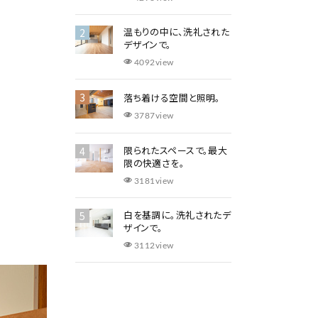
温もりの中に、洗礼された
デザインで。
4092view
落ち着ける空間と照明。
3787view
​限られたスペースで。最大
限の快適さを。
3181view
白を基調に。洗礼されたデ
ザインで。
3112view